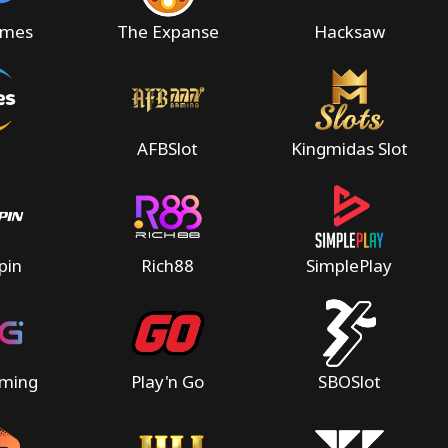
ames
The Expanse
Hacksaw
AFBSlot
Kingmidas Slot
pin
Rich88
SimplePlay
ming
Play'n Go
SBOSlot