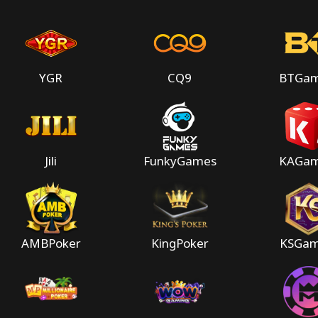
YGR
CQ9
BTGam
Jili
FunkyGames
KAGam
AMBPoker
KingPoker
KSGam