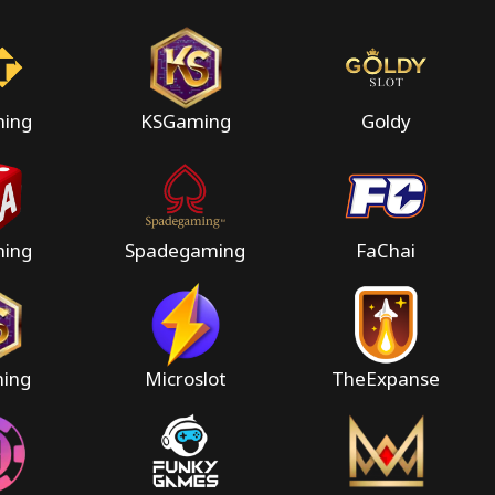
ing
KSGaming
Goldy
ing
Spadegaming
FaChai
ing
Microslot
TheExpanse