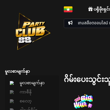
ပရိုမိုးရှင်
เกมสล็อตออนไลน์ และคาสิโนส
မူလစာမျက်နှာ
ဂိမ်းပေးသွင်းသ
မူလစာမျက်နှာ
ကာစီနို
စလော့