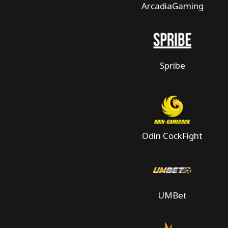
ArcadiaGaming
Spribe
Odin CockFight
UMBet