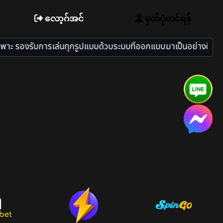
လော့ဂ်အင်
မှတ်ပုံတင်ရန်
ารเล่นทุกรูปแบบด้วบระบบที่ออกแบบมาเป็นอย่างดี ทำรายการด้วบระ