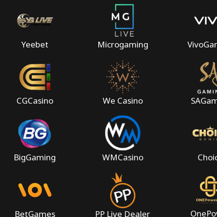
Yeebet
Microgaming
VivoGa
CGCasino
We Casino
SAGam
Choi
BigGaming
WMCasino
OnePo
BetGames
PP Live Dealer