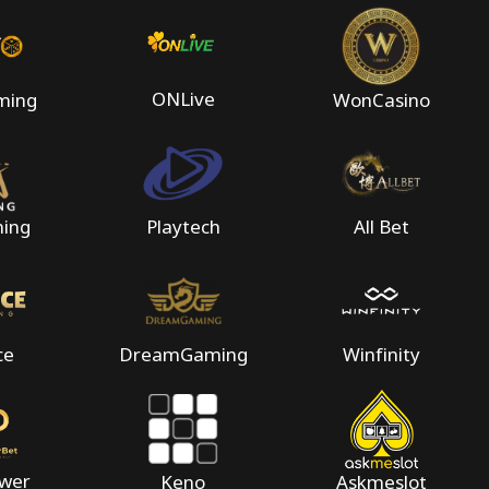
ONLive
ming
WonCasino
ing
Playtech
All Bet
ce
DreamGaming
Winfinity
wer
Keno
Askmeslot